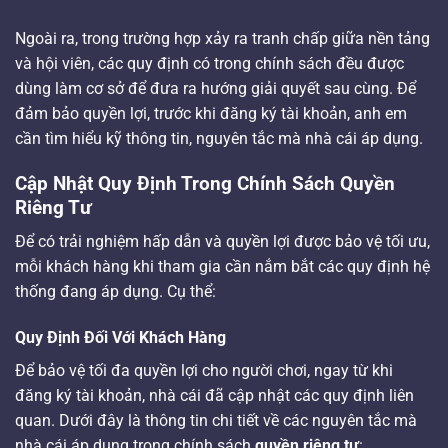
Ngoài ra, trong trường hợp xảy ra tranh chấp giữa nền tảng
và hội viên, các quy định có trong chính sách đều được
dùng làm cơ sở để đưa ra hướng giải quyết sau cùng. Để
đảm bảo quyền lợi, trước khi đăng ký tài khoản, anh em
cần tìm hiểu kỹ thông tin, nguyên tắc mà nhà cái áp dụng.
Cập Nhật Quy Định Trong Chính Sách Quyền
Riêng Tư
Để có trải nghiệm hấp dẫn và quyền lợi được bảo vệ tối ưu,
mỗi khách hàng khi tham gia cần nắm bắt các quy định hệ
thống đang áp dụng. Cụ thể:
Quy Định Đối Với Khách Hàng
Để bảo vệ tối đa quyền lợi cho người chơi, ngay từ khi
đăng ký tài khoản, nhà cái đã cập nhật các quy định liên
quan. Dưới đây là thông tin chi tiết về các nguyên tắc mà
nhà cái áp dụng trong chính sách
quyền riêng tư
: