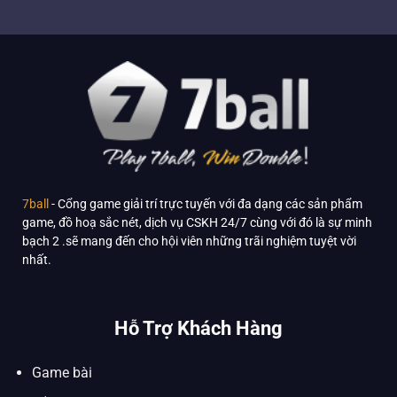
7ball
- Cổng game giải trí trực tuyến với đa dạng các sản phẩm
game, đồ hoạ sắc nét, dịch vụ CSKH 24/7 cùng với đó là sự minh
bạch 2 .sẽ mang đến cho hội viên những trãi nghiệm tuyệt vời
nhất.
Hỗ Trợ Khách Hàng
Game bài