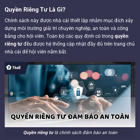
Quyền Riêng Tư Là Gì?
Chính sách này được nhà cái thiết lập nhằm mục đích xây
dựng môi trường giải trí chuyên nghiệp, an toàn và công
bằng cho hội viên. Toàn bộ các quy định có trong
quyền
riêng tư
đều được hệ thống cập nhật đầy đủ trên trang chủ
nhà cái để hội viên nắm bắt.
Quyền riêng tư
là chính sách đảm bảo an toàn