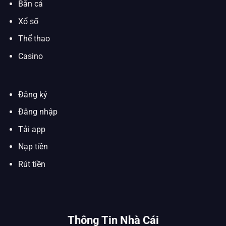
Bắn cá
Xổ số
Thể thao
Casino
Đăng ký
Đăng nhập
Tải app
Nạp tiền
Rút tiền
Thông Tin Nhà Cái